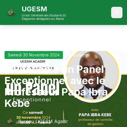
UGESM
Accueil
Actualites
Agadir 1
Union Générale des Etudiants Et
Stagiaires sénégalais au Maroc
Événement
Samedi 30 Novembre 2024
Invitation à un Panel
Exceptionnel avec le
Professeur Papa Ibra
Kebe
Bureau UGESM Agadir